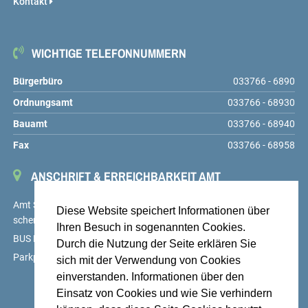
Kontakt
WICHTIGE TELEFONNUMMERN
Bürgerbüro
033766 - 6890
Ordnungsamt
033766 - 68930
Bauamt
033766 - 68940
Fax
033766 - 68958
ANSCHRIFT & ERREICHBARKEIT AMT
Amt Schenkenländchen, Markt 9, 15755 Teupitz,
service@amt-
Diese Website speichert Informationen über
schenkenlaendchen.de
Ihren Besuch in sogenannten Cookies.
BUS Linien 725, 726 und 727, Haltestelle Teupitz, Markt
Durch die Nutzung der Seite erklären Sie
Parkplätze auf dem Hof des Amtes sowie am Markt
sich mit der Verwendung von Cookies
einverstanden. Informationen über den
Einsatz von Cookies und wie Sie verhindern