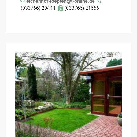
eichenhof-loepten@t-online.de
(033766) 20444
(033766) 21666