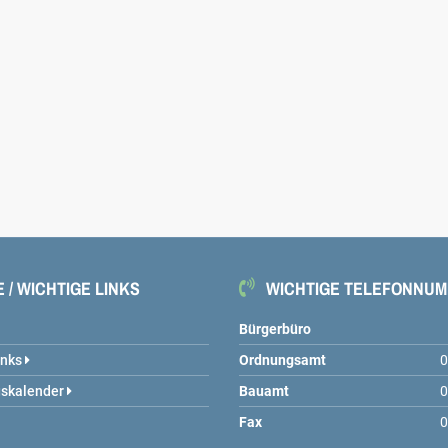
 / WICHTIGE LINKS
WICHTIGE TELEFONNU
Bürgerbüro
inks
Ordnungsamt
0
gskalender
Bauamt
0
Fax
0