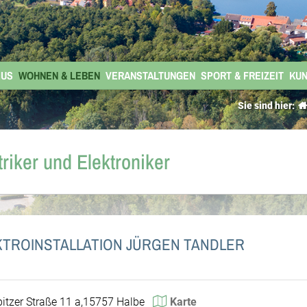
MUS
WOHNEN & LEBEN
VERANSTALTUNGEN
SPORT & FREIZEIT
KUN
Sie sind hier:
triker und Elektroniker
KTROINSTALLATION JÜRGEN TANDLER
itzer Straße 11 a,15757 Halbe
Karte