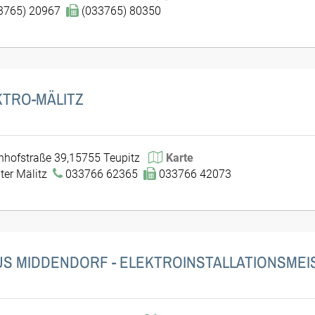
3765) 20967
(033765) 80350
KTRO-MÄLITZ
hofstraße 39,15755 Teupitz
Karte
ter Mälitz
033766 62365
033766 42073
US MIDDENDORF - ELEKTROINSTALLATIONSMEI