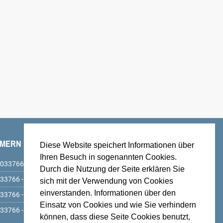
MMERN
ANSCHRIFT & ERREICHBARKEIT
Diese Website speichert Informationen über
AMT
Ihren Besuch in sogenannten Cookies.
033766 - 6890
Durch die Nutzung der Seite erklären Sie
Amt Schenkenländchen, Markt 9, 15755 Teupitz,
33766 - 68930
sich mit der Verwendung von Cookies
service@amt-schenkenlaendchen.de
einverstanden. Informationen über den
33766 - 68940
BUS Linien 725, 726 und 727, Haltestelle Teupitz,
Einsatz von Cookies und wie Sie verhindern
33766 - 68958
Markt
können, dass diese Seite Cookies benutzt,