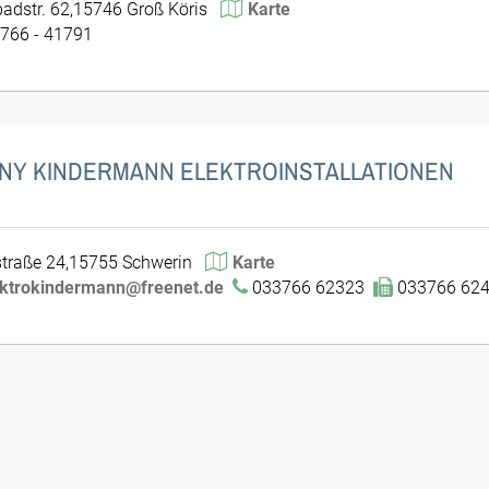
adstr. 62,15746 Groß Köris
Karte
766 - 41791
NY KINDERMANN ELEKTROINSTALLATIONEN
traße 24,15755 Schwerin
Karte
ektrokindermann@freenet.de
033766 62323
033766 62