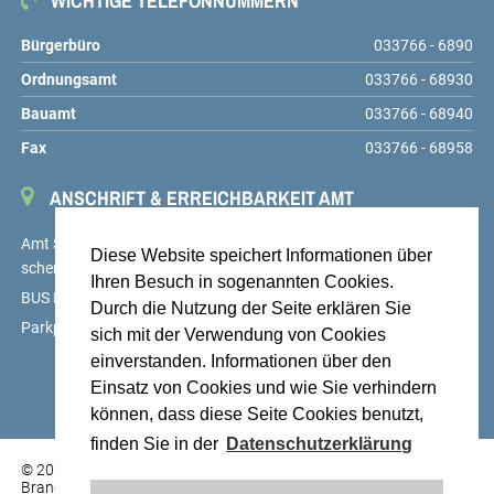
WICHTIGE TELEFONNUMMERN
Bürgerbüro
033766 - 6890
Ordnungsamt
033766 - 68930
Bauamt
033766 - 68940
Fax
033766 - 68958
ANSCHRIFT & ERREICHBARKEIT AMT
Amt Schenkenländchen, Markt 9, 15755 Teupitz,
service@amt-
Diese Website speichert Informationen über
schenkenlaendchen.de
Ihren Besuch in sogenannten Cookies.
BUS Linien 725, 726 und 727, Haltestelle Teupitz, Markt
Durch die Nutzung der Seite erklären Sie
Parkplätze auf dem Hof des Amtes sowie am Markt
sich mit der Verwendung von Cookies
einverstanden. Informationen über den
Einsatz von Cookies und wie Sie verhindern
können, dass diese Seite Cookies benutzt,
finden Sie in der
Datenschutzerklärung
© 2026 Stadt Teupitz am See, Landkreis Dahme-Spreewald,
Brandenburg