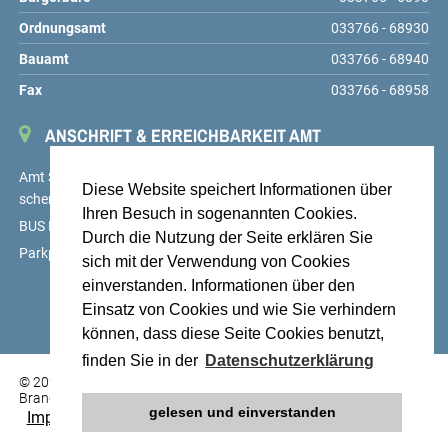
Ordnungsamt
033766 - 68930
Bauamt
033766 - 68940
Fax
033766 - 68958
ANSCHRIFT & ERREICHBARKEIT AMT
Amt Schenkenländchen, Markt 9, 15755 Teupitz,
service@amt-
Diese Website speichert Informationen über
schenkenlaendchen.de
Ihren Besuch in sogenannten Cookies.
BUS Linien 725, 726 und 727, Haltestelle Teupitz, Markt
Durch die Nutzung der Seite erklären Sie
Parkplätze auf dem Hof des Amtes sowie am Markt
sich mit der Verwendung von Cookies
einverstanden. Informationen über den
Einsatz von Cookies und wie Sie verhindern
können, dass diese Seite Cookies benutzt,
finden Sie in der
Datenschutzerklärung
© 2026 Stadt Teupitz am See, Landkreis Dahme-Spreewald,
Brandenburg
gelesen und einverstanden
Impressum, rechtl. Infos zu Fotos
•
Datenschutzerklärung
•
Webdesign: Sebastian Sievert