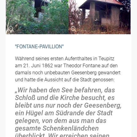
1928
Der ruinöse Pavillon ist
Der ruinöse Pavillon ist
im Besitz der Asklepios-
"FONTANE-PAVILLION"
im Besitz der Asklepios-
Klinik und der Blick auf
Klinik und der Blick auf
die Stadt ist verwachsen.
die Stadt ist verwachsen.
Während seines ersten Aufenthaltes in Teupitz
am 21. Juni 1862 war Theodor Fontane auf den
damals noch unbebauten Geesenberg gewandert
und hatte die Aussicht auf die Stadt genossen:
„Wir haben den See befahren, das
Schloß und die Kirche besucht, es
bleibt uns nur noch der Geesenberg,
ein Hügel am Südrande der Stadt
gelegen, von dem aus man das
gesamte Schenkenländchen
überblickt. Wir erreichen seinen