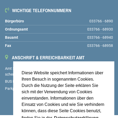
WICHTIGE TELEFONNUMMERN
Bürgerbüro
033766 - 6890
Ordnungsamt
033766 - 68930
Bauamt
033766 - 68940
Fax
033766 - 68958
ANSCHRIFT & ERREICHBARKEIT AMT
Amt Schenkenländchen, Markt 9, 15755 Teupitz,
service@amt-
Diese Website speichert Informationen über
schenkenlaendchen.de
Ihren Besuch in sogenannten Cookies.
BUS Linien 725, 726 und 727, Haltestelle Teupitz, Markt
Durch die Nutzung der Seite erklären Sie
Parkplätze auf dem Hof des Amtes sowie am Markt
sich mit der Verwendung von Cookies
einverstanden. Informationen über den
Einsatz von Cookies und wie Sie verhindern
können, dass diese Seite Cookies benutzt,
finden Sie in der
Datenschutzerklärung