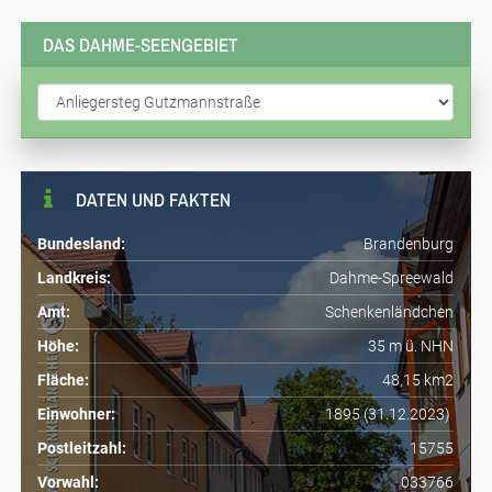
DAS DAHME-SEENGEBIET
DATEN UND FAKTEN
Bundesland:
Brandenburg
Landkreis:
Dahme-Spreewald
Amt:
Schenkenländchen
Höhe:
35 m ü. NHN
Fläche:
48,15 km2
Einwohner:
1895 (31.12.2023)
Postleitzahl:
15755
Vorwahl:
033766