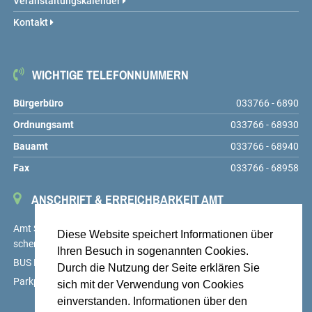
Veranstaltungskalender
Kontakt
WICHTIGE TELEFONNUMMERN
Bürgerbüro
033766 - 6890
Ordnungsamt
033766 - 68930
Bauamt
033766 - 68940
Fax
033766 - 68958
ANSCHRIFT & ERREICHBARKEIT AMT
Amt Schenkenländchen, Markt 9, 15755 Teupitz,
service@amt-
Diese Website speichert Informationen über
schenkenlaendchen.de
Ihren Besuch in sogenannten Cookies.
BUS Linien 725, 726 und 727, Haltestelle Teupitz, Markt
Durch die Nutzung der Seite erklären Sie
Parkplätze auf dem Hof des Amtes sowie am Markt
sich mit der Verwendung von Cookies
einverstanden. Informationen über den