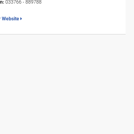
n:
033766 - 889788
r Website