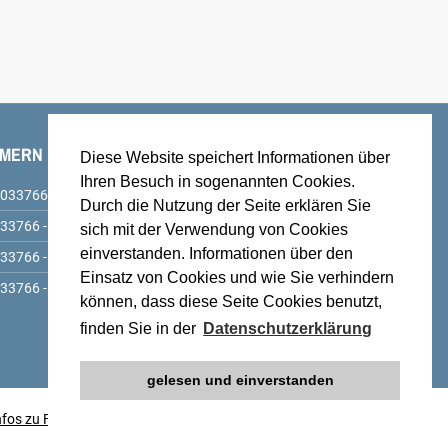
MMERN
ANSCHRIFT & ERREICHBARKEIT
Diese Website speichert Informationen über
AMT
Ihren Besuch in sogenannten Cookies.
033766 - 6890
Durch die Nutzung der Seite erklären Sie
Amt Schenkenländchen, Markt 9, 15755 Teupitz,
33766 - 68930
sich mit der Verwendung von Cookies
service@amt-schenkenlaendchen.de
einverstanden. Informationen über den
33766 - 68940
BUS Linien 725, 726 und 727, Haltestelle Teupitz,
Einsatz von Cookies und wie Sie verhindern
33766 - 68958
Markt
können, dass diese Seite Cookies benutzt,
Parkplätze auf dem Hof des Amtes sowie am
finden Sie in der
Datenschutzerklärung
Markt
gelesen und einverstanden
nfos zu Fotos
•
Datenschutzerklärung
•
Webdesign: Sebastian Sievert