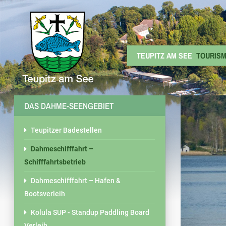
TEUPITZ AM SEE
TOURIS
DAS DAHME-SEENGEBIET
Teupitzer Badestellen
Dahmeschifffahrt –
Schifffahrtsbetrieb
Dahmeschifffahrt – Hafen &
Bootsverleih
Kolula SUP - Standup Paddling Board
Verleih