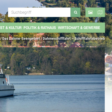
ST & KULTUR
POLITIK & RATHAUS
WIRTSCHAFT & GEWERBE
 /
Das Dahme-Seengebiet
/
Dahmeschifffahrt – Schifffahrtsbetrieb