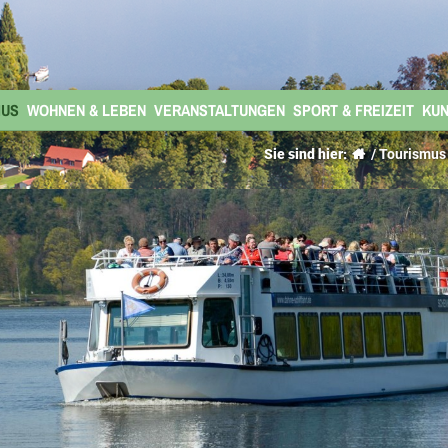
MUS
WOHNEN & LEBEN
VERANSTALTUNGEN
SPORT & FREIZEIT
KUN
Sie sind hier:
/ Tourismus