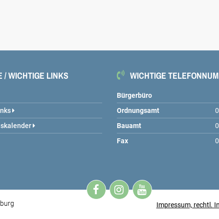
 / WICHTIGE LINKS
WICHTIGE TELEFONNU
Bürgerbüro
inks
Ordnungsamt
0
gskalender
Bauamt
0
Fax
0
nburg
Impressum, rechtl. I