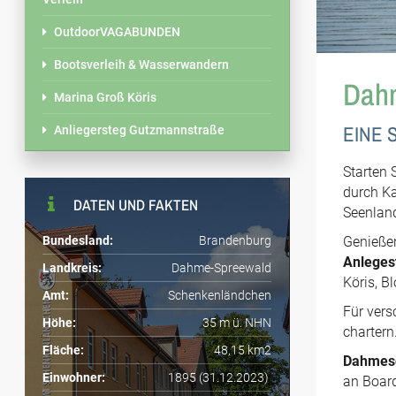
OutdoorVAGABUNDEN
Bootsverleih & Wasserwandern
Dahm
Marina Groß Köris
EINE S
Anliegersteg Gutzmannstraße
Starten 
durch Ka
DATEN UND FAKTEN
Seenland
Bundesland:
Brandenburg
Genießen
Anleges
Landkreis:
Dahme-Spreewald
Köris, B
Amt:
Schenkenländchen
Für vers
Höhe:
35 m ü. NHN
chartern
Fläche:
48,15 km2
Dahmesc
Einwohner:
1895 (31.12.2023)
an Boar