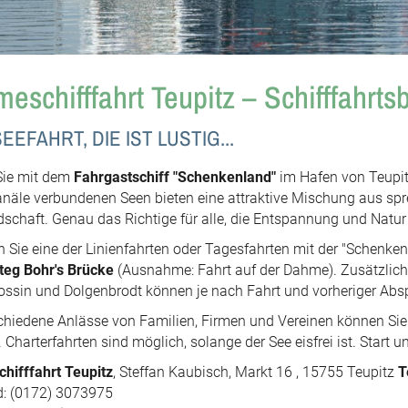
eschifffahrt Teupitz – Schifffahrts
EEFAHRT, DIE IST LUSTIG...
Sie mit dem
Fahrgastschiff "Schenkenland"
im Hafen von Teupit
näle verbundenen Seen bieten eine attraktive Mischung aus spr
schaft. Genau das Richtige für alle, die Entspannung und Natur
 Sie eine der Linienfahrten oder Tagesfahrten mit der "Schenkenl
teg Bohr's Brücke
(Ausnahme: Fahrt auf der Dahme). Zusätzliche 
lossin und Dolgenbrodt können je nach Fahrt und vorheriger Abs
chiedene Anlässe von Familien, Firmen und Vereinen können Sie 
. Charterfahrten sind möglich, solange der See eisfrei ist. Start 
hifffahrt Teupitz
, Steffan Kaubisch, Markt 16 , 15755 Teupitz
T
d: (0172) 3073975