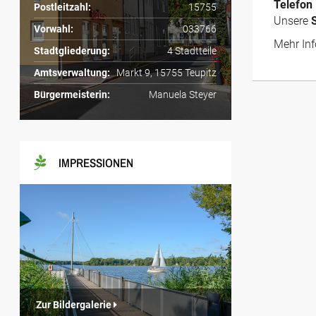
Telefon
Postleitzahl:
15755
Unsere
Vorwahl:
033766
Mehr Inf
Stadtgliederung:
4 Stadtteile
Amtsverwaltung:
Markt 9, 15755 Teupitz
Bürgermeisterin:
Manuela Steyer
IMPRESSIONEN
Zur Bildergalerie