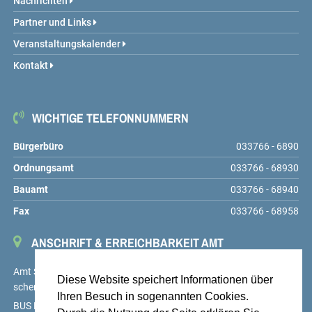
Nachrichten
Partner und Links
Veranstaltungskalender
Kontakt
WICHTIGE TELEFONNUMMERN
Bürgerbüro
033766 - 6890
Ordnungsamt
033766 - 68930
Bauamt
033766 - 68940
Fax
033766 - 68958
ANSCHRIFT & ERREICHBARKEIT AMT
Amt Schenkenländchen, Markt 9, 15755 Teupitz,
service@amt-
Diese Website speichert Informationen über
schenkenlaendchen.de
Ihren Besuch in sogenannten Cookies.
BUS Linien 725, 726 und 727, Haltestelle Teupitz, Markt