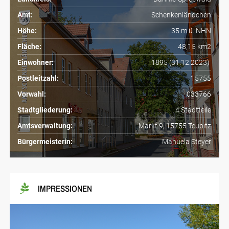
Amt:
Schenkenländchen
Höhe:
35 m ü. NHN
Fläche:
48,15 km2
Einwohner:
1895 (31.12.2023)
Postleitzahl:
15755
Vorwahl:
033766
Stadtgliederung:
4 Stadtteile
Amtsverwaltung:
Markt 9, 15755 Teupitz
Bürgermeisterin:
Manuela Steyer
IMPRESSIONEN