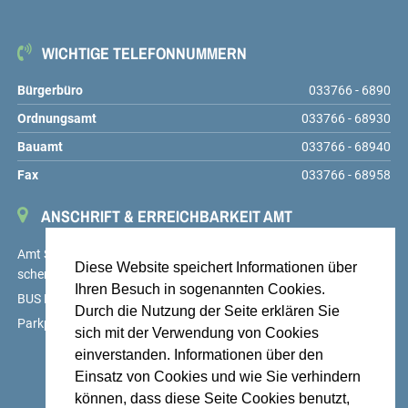
WICHTIGE TELEFONNUMMERN
Bürgerbüro
033766 - 6890
Ordnungsamt
033766 - 68930
Bauamt
033766 - 68940
Fax
033766 - 68958
ANSCHRIFT & ERREICHBARKEIT AMT
Amt Schenkenländchen, Markt 9, 15755 Teupitz,
service@amt-
Diese Website speichert Informationen über
schenkenlaendchen.de
Ihren Besuch in sogenannten Cookies.
BUS Linien 725, 726 und 727, Haltestelle Teupitz, Markt
Durch die Nutzung der Seite erklären Sie
Parkplätze auf dem Hof des Amtes sowie am Markt
sich mit der Verwendung von Cookies
einverstanden. Informationen über den
Einsatz von Cookies und wie Sie verhindern
können, dass diese Seite Cookies benutzt,