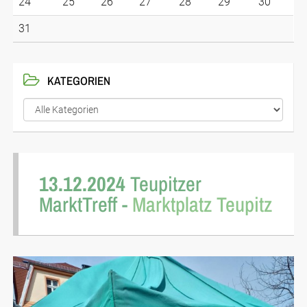
24
25
26
27
28
29
30
31
KATEGORIEN
13.12.2024
Teupitzer
MarktTreff -
Marktplatz Teupitz