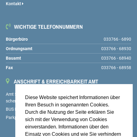
Kontakt
WICHTIGE TELEFONNUMMERN
Bürgerbüro
033766 - 6890
Ordnungsamt
033766 - 68930
Bauamt
033766 - 68940
Fax
033766 - 68958
ANSCHRIFT & ERREICHBARKEIT AMT
Amt Schenkenländchen, Markt 9, 15755 Teupitz,
service@amt-
Diese Website speichert Informationen über
schenkenlaendchen.de
Ihren Besuch in sogenannten Cookies.
BUS Linien 725, 726 und 727, Haltestelle Teupitz, Markt
Durch die Nutzung der Seite erklären Sie
Parkplätze auf dem Hof des Amtes sowie am Markt
sich mit der Verwendung von Cookies
einverstanden. Informationen über den
Einsatz von Cookies und wie Sie verhindern