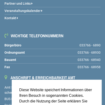
Partner und Links
Veranstaltungskalender
Kontakt
WICHTIGE TELEFONNUMMERN
Bürgerbüro
033766 - 6890
Ordnungsamt
033766 - 68930
Bauamt
033766 - 68940
Fax
033766 - 68958
ANSCHRIFT & ERREICHBARKEIT AMT
Amt Schenkenländchen, Markt 9, 15755 Teupitz,
service@amt-
Diese Website speichert Informationen über
schenkenlaendchen.de
Ihren Besuch in sogenannten Cookies.
BUS Linien 725, 726 und 727, Haltestelle Teupitz, Markt
Durch die Nutzung der Seite erklären Sie