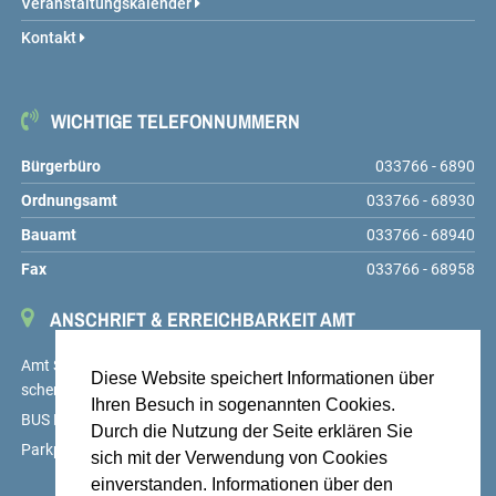
Veranstaltungskalender
Kontakt
WICHTIGE TELEFONNUMMERN
Bürgerbüro
033766 - 6890
Ordnungsamt
033766 - 68930
Bauamt
033766 - 68940
Fax
033766 - 68958
ANSCHRIFT & ERREICHBARKEIT AMT
Amt Schenkenländchen, Markt 9, 15755 Teupitz,
service@amt-
Diese Website speichert Informationen über
schenkenlaendchen.de
Ihren Besuch in sogenannten Cookies.
BUS Linien 725, 726 und 727, Haltestelle Teupitz, Markt
Durch die Nutzung der Seite erklären Sie
Parkplätze auf dem Hof des Amtes sowie am Markt
sich mit der Verwendung von Cookies
einverstanden. Informationen über den