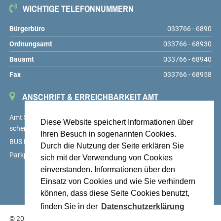
WICHTIGE TELEFONNUMMERN
Bürgerbüro
033766 - 6890
Ordnungsamt
033766 - 68930
Bauamt
033766 - 68940
Fax
033766 - 68958
ANSCHRIFT & ERREICHBARKEIT AMT
Amt Schenkenländchen, Markt 9, 15755 Teupitz,
service@amt-
Diese Website speichert Informationen über
schenkenlaendchen.de
Ihren Besuch in sogenannten Cookies.
BUS Linien 725, 726 und 727, Haltestelle Teupitz, Markt
Durch die Nutzung der Seite erklären Sie
Parkplätze auf dem Hof des Amtes sowie am Markt
sich mit der Verwendung von Cookies
einverstanden. Informationen über den
Einsatz von Cookies und wie Sie verhindern
können, dass diese Seite Cookies benutzt,
finden Sie in der
Datenschutzerklärung
© 2026 Stadt Teupitz am See, Landkreis Dahme-Spreewald,